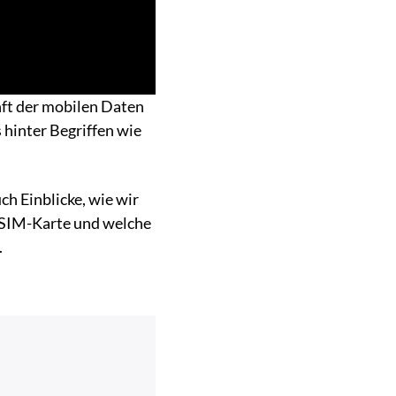
nft der mobilen Daten
hinter Begriffen wie
h Einblicke, wie wir
e SIM-Karte und welche
.