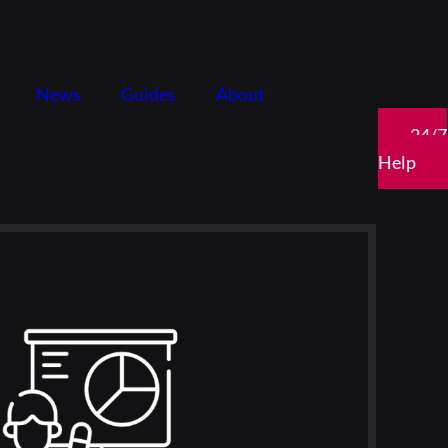
News
Guides
About
24/7
Help