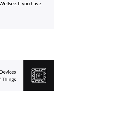
ellsee. If you have
Devices
f Things