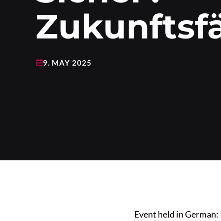
Zukunftsf
9. MAY 2025
Event held in German: 